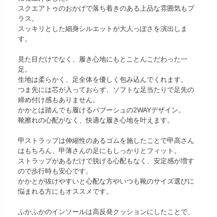
スクエアトゥのおかげで落ち着きのある上品な雰囲気もプ
ラス。
スッキリとした細身シルエットが大人っぽさを演出しま
す。
見た目だけでなく、履き心地にもとことんこだわった一
足。
生地は柔らかく、足全体を優しく包み込んでくれます。
つま先には芯が入っておらず、ソフトな足当たりで足先の
締め付け感もありません。
かかとは踏んでも履けるバブーシュの2WAYデザイン。
靴擦れの心配がなく、快適な履き心地を叶えます。
甲ストラップは伸縮性のあるゴムを施したことで甲高さん
はもちろん、甲薄さんの足にもしっかりとフィット。
ストラップがあるだけで脱げる心配もなく、安定感が増す
ので歩行時も安心です。
かかとが抜けやすいと心配な方やいつも靴のサイズ選びに
悩まれる方にもオススメです。
ふかふかのインソールは高反発クッションにしたことで、