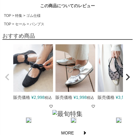
がございます。ロゴ表記のご指定や、ロゴの違いによる返品・交
この商品についてのレビュー
換は承りかねます。なお、商品の品質・履き心地・仕様に違いは
ございませんので、安心してお買い求めくださいませ。
TOP
特集
ゴム仕様
>> 詳しくはこちら
TOP
セール
パンプス
計測サイズについて
おすすめ商品
当店のサイズ表記は製造過程において弊社基準での計測を各メー
カーにて行っておりますので実際にお客様が計測される場合とは
計測基準が異なり誤差が生じる場合がございます。お手元の商品
で計測された情報と弊社記載の情報は異なる場合が多くございま
すがこちらを理由にご返品ご交換をお受けいたしかねますことを
予めご了承願います。
商品の汚れ・キズなどについて
販売価格
¥
2,998
販売価格
¥
1,998
販売価格
¥
3,598
税込
税込
税
生産の過程にて接着面に多少のノリ汚れやキズ等がある場合がご
ざいます。汚れやキズの程度に関しましては弊社基準にて不良品
かどうかの判断をさせていただいております。スエード調素材な
どの生地素材に関してはかかとやつま先部分にアタリ(生地がこす
れたように多少白くなる現象)がみられる場合がございます。また
MORE
毛足が長い素材等は多少色ムラを感じやすい場合がございます。