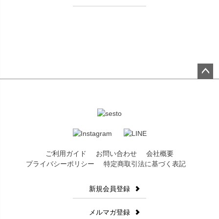
エナメル調の素材に関しましては表面に薄っすらと曇りが生じる
場合がございます。また商品によっては染料、接着剤などの匂い
を感じるものがございます。お客様には大変恐縮ではございます
が何卒ご理解賜りますようお願い申し上げます。
商品ディテールについて
生産時の過程上、フリル部分が左右対称でない場合や、柄の位置
ペー
が左右対称でなかったり商品によって柄の位置が異なる箇所がご
ジト
ざいますが不良ではございませんので予めご了承下さいませ。
ップ
へ
商品画像の色味について
商品画像はできる限り実物に近い色調整を行っておりますが屋外
での撮影・ライトのあたり具合、パソコンやスマートフォンでの
ご利用ガイド
お問い合わせ
会社概要
環境の違いによって見え方が異なる場合がございます。
プライバシーポリシー
特定商取引法に基づく表記
商品の在庫について
新規会員登録
当店では複数店舗にて在庫情報を共有しておりますため在庫シス
メルマガ登録
テムの問題等によりごく稀にご注文いただいた商品のご用意がで