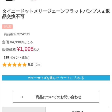
タイニードットメリージェーンフラットパンプス▲返
品交換不可
SALE
商品番号
dtp52031
定価
¥
4,998
のところ
¥
1,998
販売価格
税込
[
18
ポイント進呈 ]
5.0
（
2
）
件
カートに入れる
カラー/サイズを選んで
商品についてのお問い合わせ