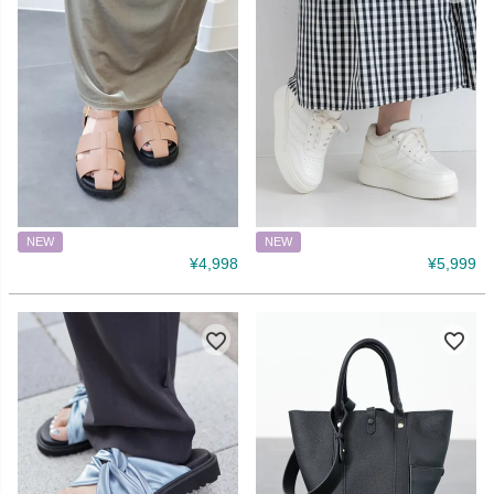
NEW
NEW
¥
4,998
¥
5,999