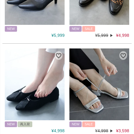
NEW
NEW
SALE
¥
5,999
¥
5,999
¥
4,998
NEW
再入荷
NEW
SALE
¥
4,998
¥
4,998
¥
3,598