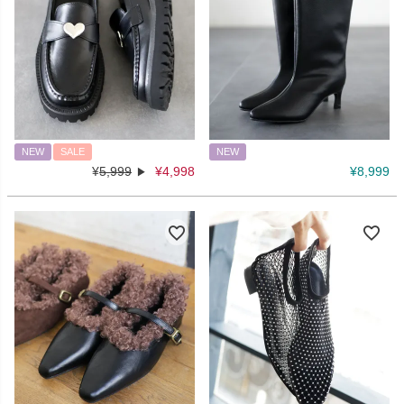
NEW
SALE
NEW
¥
5,999
¥
4,998
¥
8,999