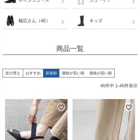
幅広さん（4E）
キッズ
商品一覧
並び替え
おすすめ
新着順
価格が安い順
価格が高い順
45
件中
1
-
45
件表示