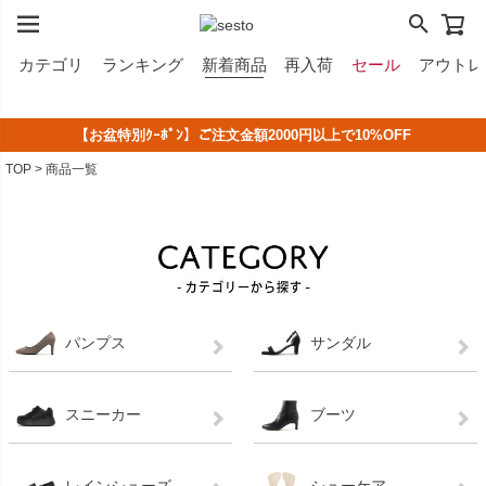
カテゴリ
ランキング
新着商品
再入荷
セール
アウトレ
【お盆特別ｸｰﾎﾟﾝ】ご注文金額2000円以上で10%OFF
2,500円以上のシューズなら《無料》でサイズ交換！
LINE ID連携で500円クーポンプレゼント！
夏季休業中のご注文・発送のお知らせ
TOP
商品一覧
パンプス
サンダル
スニーカー
ブーツ
レインシューズ
シューケア