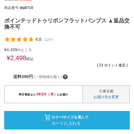
商品番号
dtp8710
ポインテッドトゥリボンフラットパンプス ▲返品交
換不可
4.8
（
12
）
件
¥
4,499
のところ
¥
2,498
税込
[
23
ポイント進呈 ]
送料390円
(一部地域を除く)
東京都
08/20（木）
お届け先を変更
カラー/サイズを選んで
カートに入れる