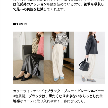
は低反発のクッション
を敷き詰めているので、
衝撃を吸収し
て足への負担を軽減
してくれます。
■POINT3
カラーラインナップは
ブラック・ブルー・グレーシルバー
の
3色展開。
ブラックは、重たくなりすぎないさらっとした生
地感
がコーデに取り入れやすく、春にぴったり。