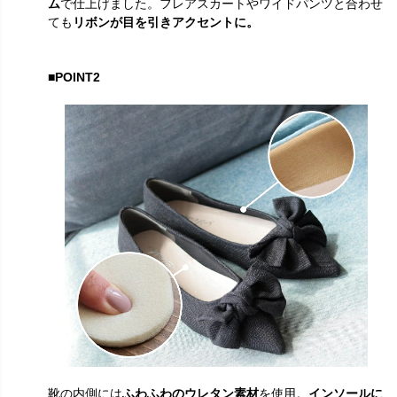
ム
で仕上げました。フレアスカートやワイドパンツと合わせ
ても
リボンが目を引きアクセントに。
■POINT2
靴の内側には
ふわふわのウレタン素材
を使用。
インソールに