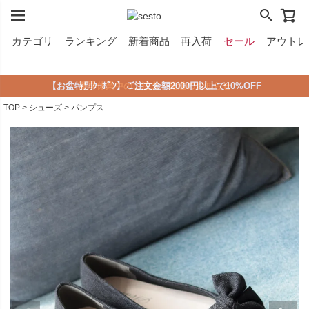
カテゴリ
ランキング
新着商品
再入荷
セール
アウトレ
【お盆特別ｸｰﾎﾟﾝ】ご注文金額2000円以上で10%OFF
2,500円以上のシューズなら《無料》でサイズ交換！
LINE ID連携で500円クーポンプレゼント！
夏季休業中のご注文・発送のお知らせ
TOP
シューズ
パンプス