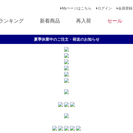
Myページはこちら
ログイン
会員登録
ランキング
新着商品
再入荷
セール
【お盆特別ｸｰﾎﾟﾝ】ご注文金額2000円以上で10%OFF
2,500円以上のシューズなら《無料》でサイズ交換！
LINE ID連携で500円クーポンプレゼント！
夏季休業中のご注文・発送のお知らせ