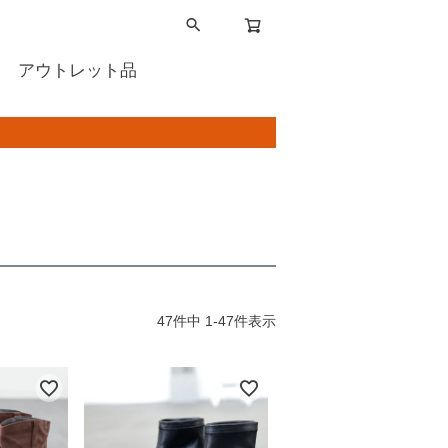
アウトレット品
47
件中
1
-
47
件表示