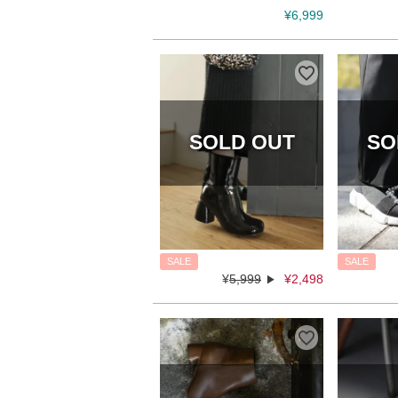
¥
6,999
SALE
SALE
¥
5,999
¥
2,498