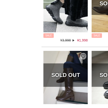
SALE
SALE
¥
3,998
¥
1,998