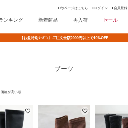
Myページはこちら
ログイン
会員登録
ランキング
新着商品
再入荷
セール
【お盆特別ｸｰﾎﾟﾝ】ご注文金額2000円以上で10%OFF
2,500円以上のシューズなら《無料》でサイズ交換！
LINE ID連携で500円クーポンプレゼント！
夏季休業中のご注文・発送のお知らせ
ブーツ
価格が高い順