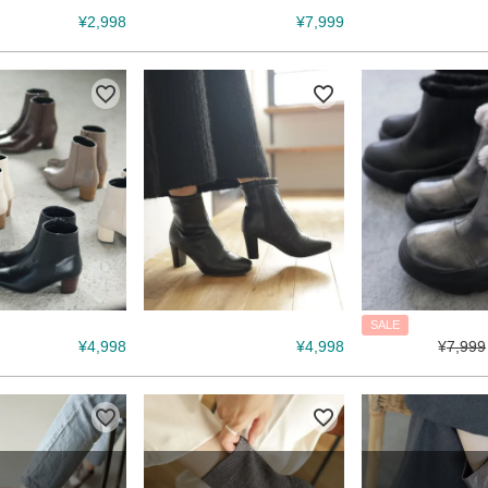
¥
2,998
¥
7,999
SALE
¥
4,998
¥
4,998
¥
7,999