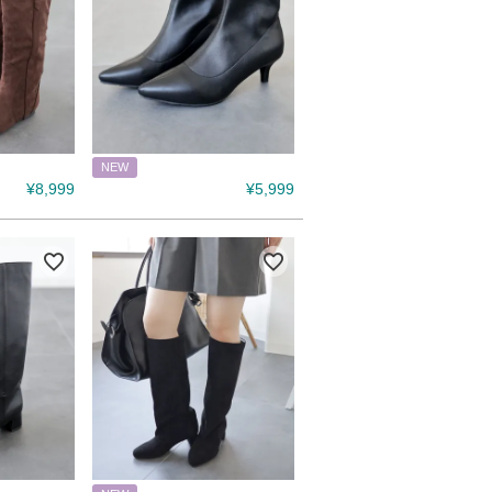
NEW
¥
8,999
¥
5,999