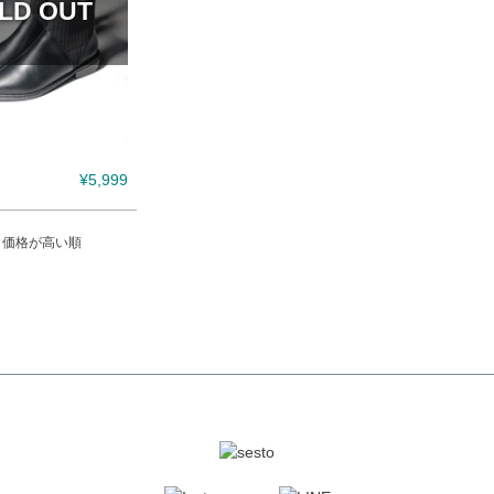
¥
5,999
価格が高い順