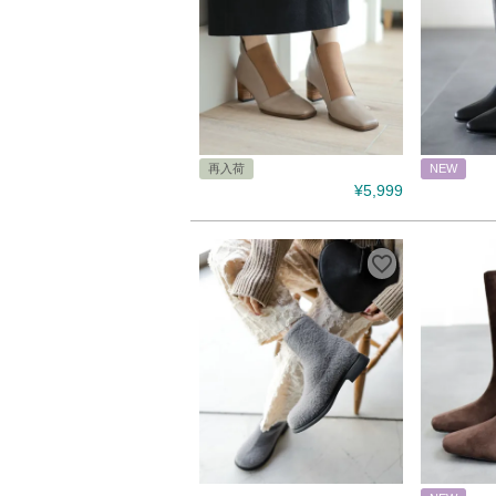
再入荷
NEW
¥
5,999