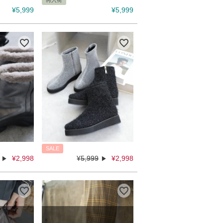
再入荷
¥
5,999
¥
5,999
SALE
¥
2,998
¥
5,999
¥
2,998