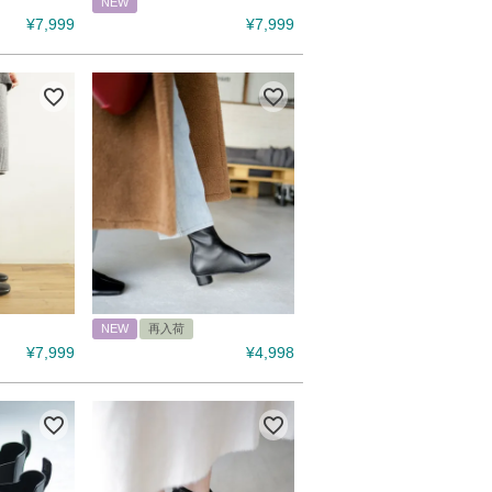
NEW
¥
7,999
¥
7,999
NEW
再入荷
¥
7,999
¥
4,998