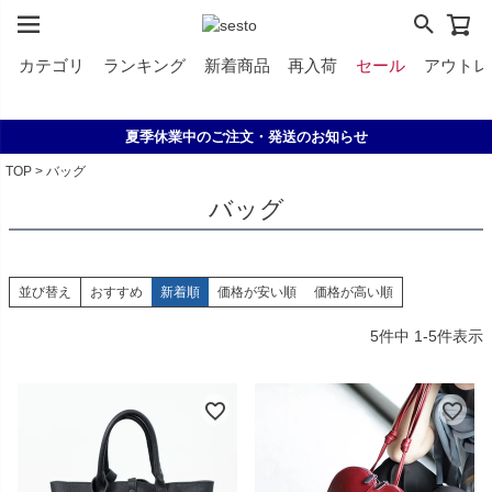
カテゴリ
ランキング
新着商品
再入荷
セール
アウトレ
【お盆特別ｸｰﾎﾟﾝ】ご注文金額2000円以上で10%OFF
2,500円以上のシューズなら《無料》でサイズ交換！
LINE ID連携で500円クーポンプレゼント！
夏季休業中のご注文・発送のお知らせ
TOP
バッグ
バッグ
並び替え
おすすめ
新着順
価格が安い順
価格が高い順
5
件中
1
-
5
件表示