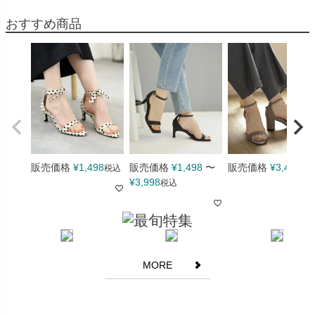
ございませんので、安心してお買い求めくださいませ。
おすすめ商品
>> 詳しくはこちら
計測サイズについて
当店のサイズ表記は製造過程において弊社基準での計測を各メー
カーにて行っておりますので実際にお客様が計測される場合とは
計測基準が異なり誤差が生じる場合がございます。お手元の商品
で計測された情報と弊社記載の情報は異なる場合が多くございま
すがこちらを理由にご返品ご交換をお受けいたしかねますことを
予めご了承願います。
販売価格
¥
1,498
販売価格
¥
1,498
〜
販売価格
¥
3,498
税込
税
¥
3,998
税込
商品の汚れ・キズなどについて
生産の過程にて接着面に多少のノリ汚れやキズ等がある場合がご
ざいます。汚れやキズの程度に関しましては弊社基準にて不良品
かどうかの判断をさせていただいております。スエード調素材な
どの生地素材に関してはかかとやつま先部分にアタリ(生地がこす
MORE
れたように多少白くなる現象)がみられる場合がございます。また
毛足が長い素材等は多少色ムラを感じやすい場合がございます。
エナメル調の素材に関しましては表面に薄っすらと曇りが生じる