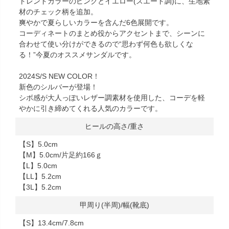
トレンドカラーのピンクとイエロー(スエード調)に、生地素
材のチェック柄を追加。
爽やかで夏らしいカラーを含んだ6色展開です。
コーディネートのまとめ役からアクセントまで、シーンに
合わせて使い分けができるので“思わず何色も欲しくな
る！”今夏のオススメサンダルです。
2024S/S NEW COLOR！
新色のシルバーが登場！
シボ感が大人っぽいレザー調素材を使用した、コーデを軽
やかに引き締めてくれる人気のカラーです。
ヒールの高さ/重さ
【S】5.0cm
【M】5.0cm/片足約166ｇ
【L】5.0cm
【LL】5.2cm
【3L】5.2cm
甲周り(半周)/幅(靴底)
【S】13.4cm/7.8cm