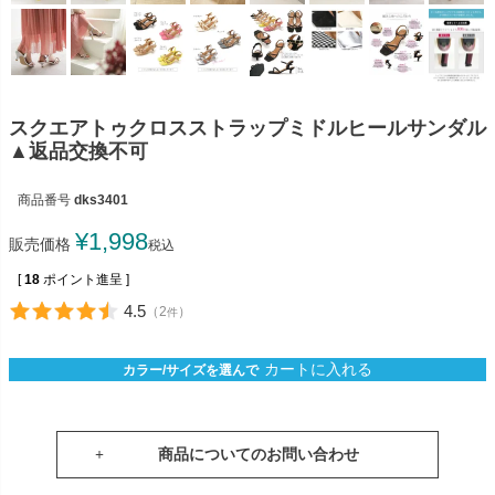
スクエアトゥクロスストラップミドルヒールサンダル
▲返品交換不可
商品番号
dks3401
¥
1,998
販売価格
税込
[
18
ポイント進呈 ]
4.5
（
2
）
件
カートに入れる
カラー/サイズを選んで
商品についてのお問い合わせ