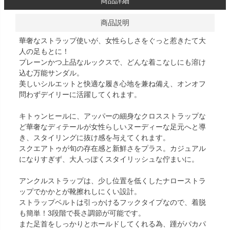
商品詳細
商品説明
華奢なストラップ使いが、女性らしさをぐっと惹きたて大
人の足もとに！
プレーンかつ上品なルックスで、どんな着こなしにも溶け
込む万能サンダル。
美しいシルエットと快適な履き心地を兼ね備え、オンオフ
問わずデイリーに活躍してくれます。
キトゥンヒールに、アッパーの細身なクロスストラップな
ど華奢なディテールが女性らしいヌーディーな足元へと導
き、スタイリングに抜け感を与えてくれます。
スクエアトゥが旬の存在感と新鮮さをプラス。カジュアル
になりすぎず、大人っぽくスタイリッシュな佇まいに。
アンクルストラップは、少し位置を低くしたナローストラ
ップでかかとが靴擦れしにくい設計。
ストラップベルトは引っかけるフックタイプなので、着脱
も簡単！3段階で長さ調節が可能です。
また足首をしっかりとホールドしてくれる為、踵がパカパ