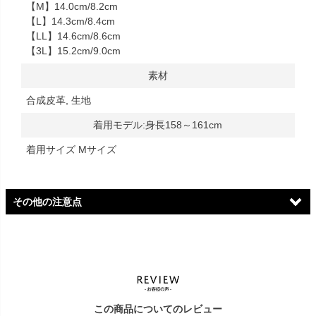
【M】14.0cm/8.2cm
【L】14.3cm/8.4cm
【LL】14.6cm/8.6cm
【3L】15.2cm/9.0cm
素材
合成皮革, 生地
着用モデル:身長158～161cm
着用サイズ Mサイズ
その他の注意点
ロゴ変更に伴うご案内
ただいまロゴ切り替え期間中のため、お届けする商品のブランド
ネーム（インソール・タグ・靴箱等）に新旧ロゴが混在する場合
がございます。ロゴ表記のご指定や、ロゴの違いによる返品・交
この商品についてのレビュー
換は承りかねます。なお、商品の品質・履き心地・仕様に違いは