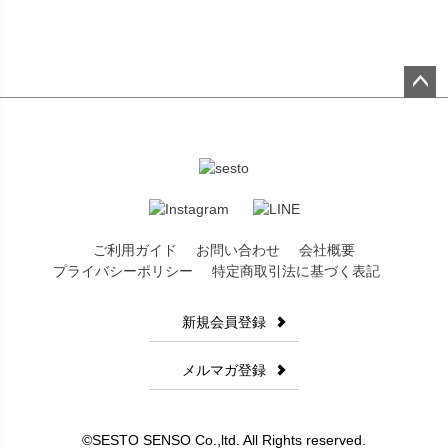
場合がございます。また商品によっては染料、接着剤などの匂い
を感じるものがございます。お客様には大変恐縮ではございます
が何卒ご理解賜りますようお願い申し上げます。
商品ディテールについて
ペー
ジト
生産時の過程上、フリル部分が左右対称でない場合や、柄の位置
ップ
が左右対称でなかったり商品によって柄の位置が異なる箇所がご
へ
ざいますが不良ではございませんので予めご了承下さいませ。
商品画像の色味について
ご利用ガイド
お問い合わせ
会社概要
商品画像はできる限り実物に近い色調整を行っておりますが屋外
プライバシーポリシー
特定商取引法に基づく表記
での撮影・ライトのあたり具合、パソコンやスマートフォンでの
環境の違いによって見え方が異なる場合がございます。
新規会員登録
商品の在庫について
メルマガ登録
当店では複数店舗にて在庫情報を共有しておりますため在庫シス
テムの問題等によりごく稀にご注文いただいた商品のご用意がで
スクエアトゥクロスストラップミドルヒ
ールサンダル ▲返品交換不可
カラー/サイズを選んで
きない場合がございます。
カートに入れる
¥
1,998
©SESTO SENSO Co.,ltd. All Rights reserved.
税込