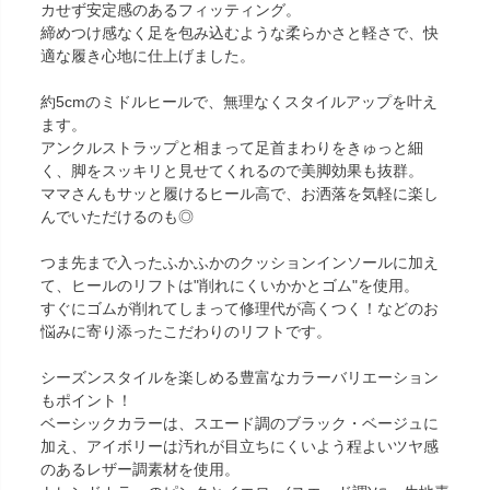
カせず安定感のあるフィッティング。
締めつけ感なく足を包み込むような柔らかさと軽さで、快
適な履き心地に仕上げました。
約5cmのミドルヒールで、無理なくスタイルアップを叶え
ます。
アンクルストラップと相まって足首まわりをきゅっと細
く、脚をスッキリと見せてくれるので美脚効果も抜群。
ママさんもサッと履けるヒール高で、お洒落を気軽に楽し
んでいただけるのも◎
つま先まで入ったふかふかのクッションインソールに加え
て、ヒールのリフトは"削れにくいかかとゴム"を使用。
すぐにゴムが削れてしまって修理代が高くつく！などのお
悩みに寄り添ったこだわりのリフトです。
シーズンスタイルを楽しめる豊富なカラーバリエーション
もポイント！
ベーシックカラーは、スエード調のブラック・ベージュに
加え、アイボリーは汚れが目立ちにくいよう程よいツヤ感
のあるレザー調素材を使用。