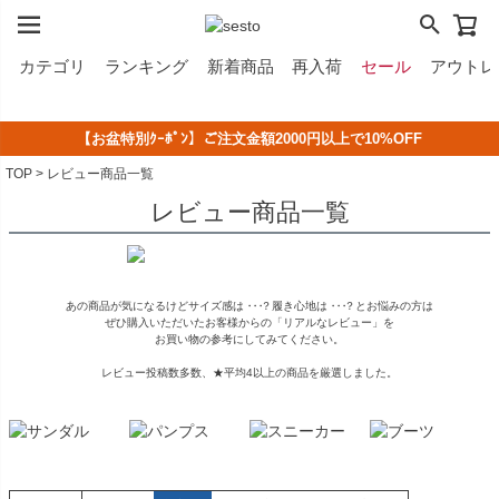
カテゴリ
ランキング
新着商品
再入荷
セール
アウトレ
【お盆特別ｸｰﾎﾟﾝ】ご注文金額2000円以上で10%OFF
2,500円以上のシューズなら《無料》でサイズ交換！
LINE ID連携で500円クーポンプレゼント！
夏季休業中のご注文・発送のお知らせ
TOP
レビュー商品一覧
レビュー商品一覧
あの商品が気になるけどサイズ感は
・・・
？履き心地は
・・・
？とお悩みの方は
ぜひ購入いただいたお客様からの「リアルなレビュー」を
お買い物の参考にしてみてください。
レビュー投稿数多数、★平均4以上の商品を厳選しました。