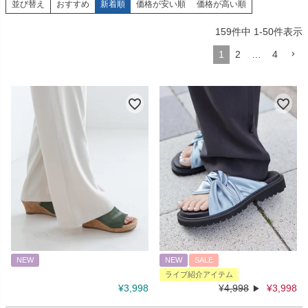
並び替え
おすすめ
新着順
価格が安い順
価格が高い順
159
件中
1
-
50
件表示
1
2
…
4
NEW
NEW
SALE
ライブ紹介アイテム
¥
3,998
¥
4,998
¥
3,998