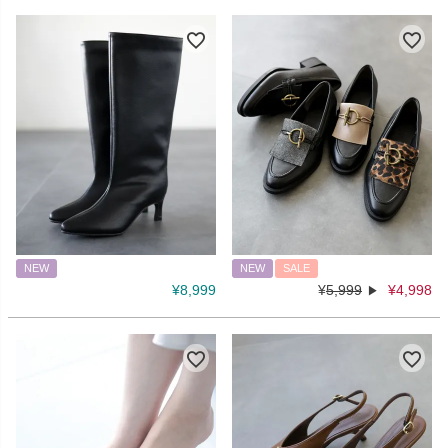
NEW
NEW
SALE
¥
8,999
¥
5,999
¥
4,998