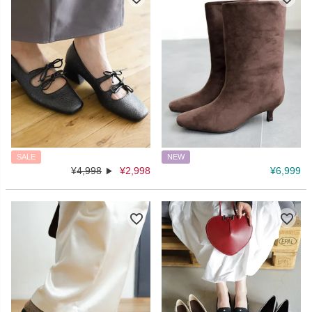
SALE
NEW
¥
4,998
¥
2,998
¥
6,999