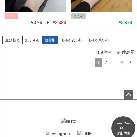
SALE
再入荷
¥
3,998
¥
2,998
¥
3,998
並び替え
おすすめ
新着順
価格が安い順
価格が高い順
159
件中
1
-
50
件表示
1
2
…
4
ペー
ジト
ップ
へ