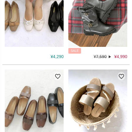
SALE
¥
4,290
¥
7,590
¥
4,990