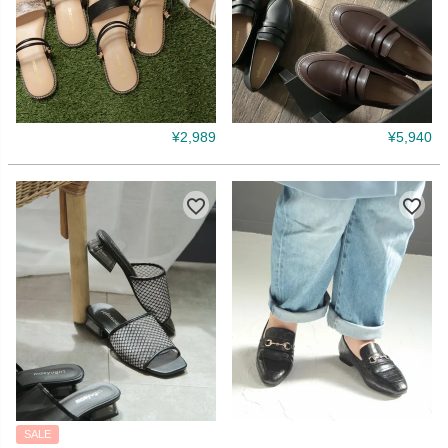
¥
2,989
¥
5,940
SALE