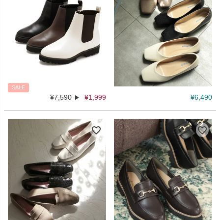
SALE
¥
7,590
¥
1,999
¥
6,490