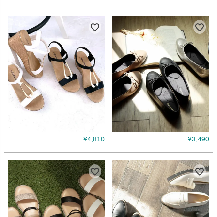
¥
4,810
¥
3,490