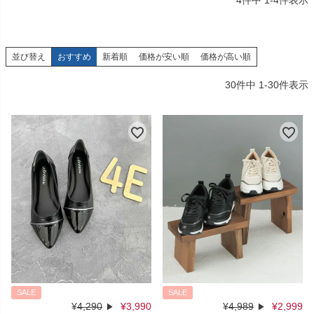
4
件中
1
-
4
件表示
並び替え
おすすめ
新着順
価格が安い順
価格が高い順
30
件中
1
-
30
件表示
SALE
SALE
¥
4,290
¥
3,990
¥
4,989
¥
2,999