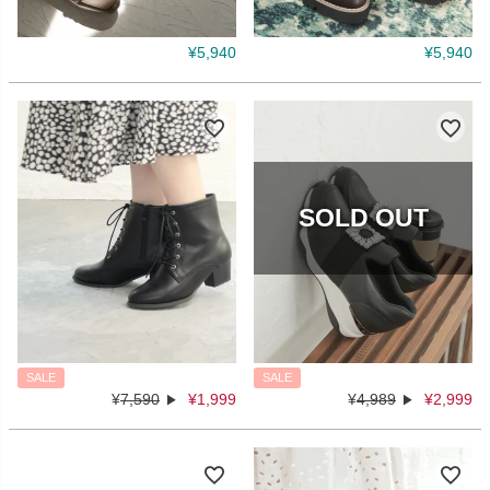
¥
5,940
¥
5,940
SALE
SALE
¥
7,590
¥
1,999
¥
4,989
¥
2,999