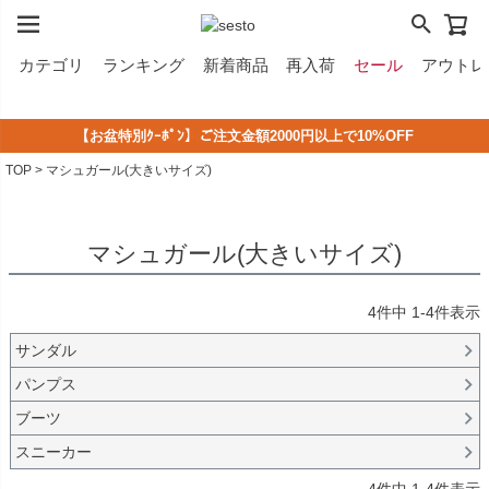
カテゴリ
ランキング
新着商品
再入荷
セール
アウトレ
【お盆特別ｸｰﾎﾟﾝ】ご注文金額2000円以上で10%OFF
2,500円以上のシューズなら《無料》でサイズ交換！
LINE ID連携で500円クーポンプレゼント！
夏季休業中のご注文・発送のお知らせ
TOP
マシュガール(大きいサイズ)
マシュガール(大きいサイズ)
4
件中
1
-
4
件表示
サンダル
パンプス
ブーツ
スニーカー