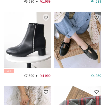
¥
5,390
¥
1,989
¥
4,899
SALE
¥
7,590
¥
4,990
¥
4,950