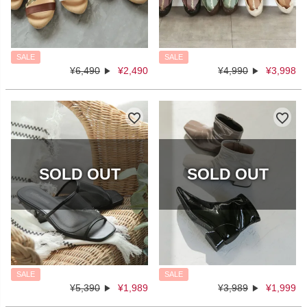
SALE
SALE
¥
6,490
¥
2,490
¥
4,990
¥
3,998
SALE
SALE
¥
5,390
¥
1,989
¥
3,989
¥
1,999