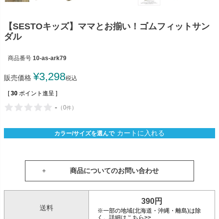
【SESTOキッズ】ママとお揃い！ゴムフィットサン
ダル
商品番号
10-as-ark79
¥
3,298
販売価格
税込
[
30
ポイント進呈 ]
-
（
0
）
件
カートに入れる
カラー/サイズを選んで
商品についてのお問い合わせ
390円
送料
※一部の地域(北海道・沖縄・離島)は除
く。詳細はこちら>>