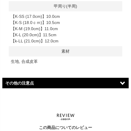
甲周り(半周)
【K-SS (17.0cm)】10.0cm
【K-S (18.0ｃｍ)】10.5cm
【K-M (19.0cm)】11.0cm
【K-L (20.0cm)】11.5cm
【k-LL (21.0cm)】12.0cm
素材
生地, 合成皮革
その他の注意点
ロゴ変更に伴うご案内
ただいまロゴ切り替え期間中のため、お届けする商品のブランド
ネーム（インソール・タグ・靴箱等）に新旧ロゴが混在する場合
がございます。ロゴ表記のご指定や、ロゴの違いによる返品・交
この商品についてのレビュー
換は承りかねます。なお、商品の品質・履き心地・仕様に違いは