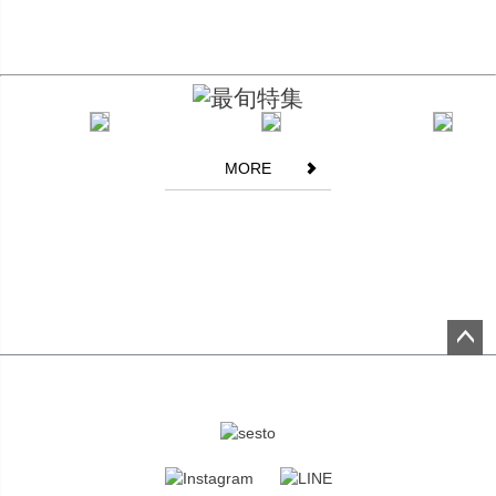
MORE
ペー
ジト
ップ
へ