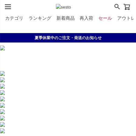
カテゴリ
ランキング
新着商品
再入荷
セール
アウトレ
＼7.31ｱｲﾃﾑ追加／ 夏のCLEARANCE SALE開催中！
2,500円以上のシューズなら《無料》でサイズ交換！
LINE ID連携で500円クーポンプレゼント！
夏季休業中のご注文・発送のお知らせ