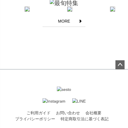
かどうかの判断をさせていただいております。スエード調素材な
どの生地素材に関してはかかとやつま先部分にアタリ(生地がこす
れたように多少白くなる現象)がみられる場合がございます。また
MORE
毛足が長い素材等は多少色ムラを感じやすい場合がございます。
エナメル調の素材に関しましては表面に薄っすらと曇りが生じる
場合がございます。また商品によっては染料、接着剤などの匂い
を感じるものがございます。お客様には大変恐縮ではございます
が何卒ご理解賜りますようお願い申し上げます。
商品ディテールについて
生産時の過程上、フリル部分が左右対称でない場合や、柄の位置
ペー
が左右対称でなかったり商品によって柄の位置が異なる箇所がご
ジト
ざいますが不良ではございませんので予めご了承下さいませ。
ップ
へ
商品画像の色味について
商品画像はできる限り実物に近い色調整を行っておりますが屋外
での撮影・ライトのあたり具合、パソコンやスマートフォンでの
ご利用ガイド
お問い合わせ
会社概要
環境の違いによって見え方が異なる場合がございます。
プライバシーポリシー
特定商取引法に基づく表記