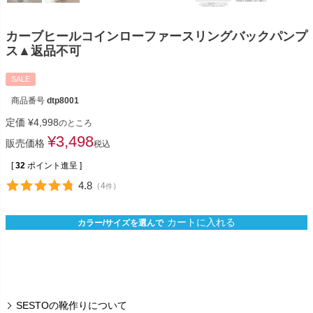
カーブヒールコインローファースリングバックパンプ
ス▲返品不可
SALE
商品番号
dtp8001
定価
¥
4,998
のところ
¥
3,498
販売価格
税込
[
32
ポイント進呈 ]
4.8
（
4
）
件
カートに入れる
カラー/サイズを選んで
SESTOの靴作りについて