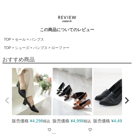
ロゴ変更に伴うご案内
ただいまロゴ切り替え期間中のため、お届けする商品のブランド
ネーム（インソール・タグ・靴箱等）に新旧ロゴが混在する場合
がございます。ロゴ表記のご指定や、ロゴの違いによる返品・交
この商品についてのレビュー
換は承りかねます。なお、商品の品質・履き心地・仕様に違いは
ございませんので、安心してお買い求めくださいませ。
TOP
セール
パンプス
>> 詳しくはこちら
TOP
シューズ
パンプス
ローファー
計測サイズについて
おすすめ商品
当店のサイズ表記は製造過程において弊社基準での計測を各メー
カーにて行っておりますので実際にお客様が計測される場合とは
計測基準が異なり誤差が生じる場合がございます。お手元の商品
で計測された情報と弊社記載の情報は異なる場合が多くございま
すがこちらを理由にご返品ご交換をお受けいたしかねますことを
予めご了承願います。
商品の汚れ・キズなどについて
販売価格
¥
4,298
販売価格
¥
4,998
販売価格
¥
4,499
税込
税込
税込
生産の過程にて接着面に多少のノリ汚れやキズ等がある場合がご
ざいます。汚れやキズの程度に関しましては弊社基準にて不良品