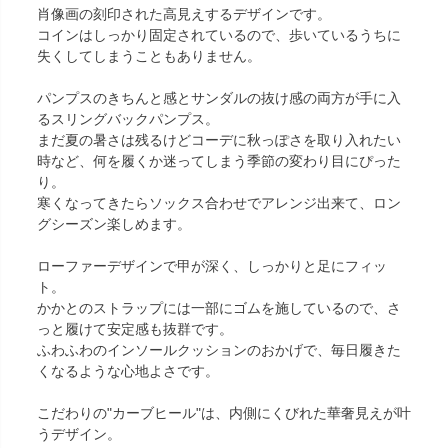
肖像画の刻印された高見えするデザインです。
コインはしっかり固定されているので、歩いているうちに
失くしてしまうこともありません。
パンプスのきちんと感とサンダルの抜け感の両方が手に入
るスリングバックパンプス。
まだ夏の暑さは残るけどコーデに秋っぽさを取り入れたい
時など、何を履くか迷ってしまう季節の変わり目にぴった
り。
寒くなってきたらソックス合わせでアレンジ出来て、ロン
グシーズン楽しめます。
ローファーデザインで甲が深く、しっかりと足にフィッ
ト。
かかとのストラップには一部にゴムを施しているので、さ
っと履けて安定感も抜群です。
ふわふわのインソールクッションのおかげで、毎日履きた
くなるような心地よさです。
こだわりの"カーブヒール"は、内側にくびれた華奢見えが叶
うデザイン。