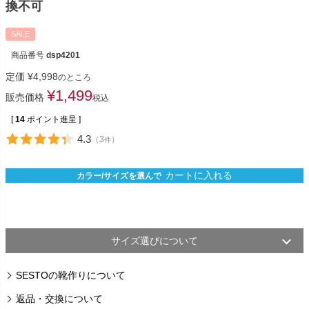
換不可
SALE
商品番号
dsp4201
定価
¥
4,998
のところ
¥
1,499
販売価格
税込
[
14
ポイント進呈 ]
4.3
（
3
）
件
カートに入れる
カラー/サイズを選んで
サイズ選びについて
SESTOの靴作りについて
返品・交換について