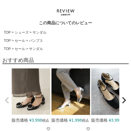
ただいまロゴ切り替え期間中のため、お届けする商品のブランド
ネーム（インソール・タグ・靴箱等）に新旧ロゴが混在する場合
がございます。ロゴ表記のご指定や、ロゴの違いによる返品・交
この商品についてのレビュー
換は承りかねます。なお、商品の品質・履き心地・仕様に違いは
ございませんので、安心してお買い求めくださいませ。
TOP
シューズ
サンダル
>> 詳しくはこちら
TOP
セール
パンプス
TOP
セール
サンダル
計測サイズについて
おすすめ商品
当店のサイズ表記は製造過程において弊社基準での計測を各メー
カーにて行っておりますので実際にお客様が計測される場合とは
計測基準が異なり誤差が生じる場合がございます。お手元の商品
で計測された情報と弊社記載の情報は異なる場合が多くございま
すがこちらを理由にご返品ご交換をお受けいたしかねますことを
予めご了承願います。
商品の汚れ・キズなどについて
生産の過程にて接着面に多少のノリ汚れやキズ等がある場合がご
販売価格
¥
3,998
販売価格
¥
1,998
販売価格
¥
3,998
税込
税込
税込
ざいます。汚れやキズの程度に関しましては弊社基準にて不良品
かどうかの判断をさせていただいております。スエード調素材な