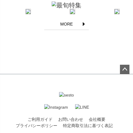
どの生地素材に関してはかかとやつま先部分にアタリ(生地がこす
れたように多少白くなる現象)がみられる場合がございます。また
毛足が長い素材等は多少色ムラを感じやすい場合がございます。
エナメル調の素材に関しましては表面に薄っすらと曇りが生じる
MORE
場合がございます。また商品によっては染料、接着剤などの匂い
を感じるものがございます。お客様には大変恐縮ではございます
が何卒ご理解賜りますようお願い申し上げます。
商品ディテールについて
生産時の過程上、フリル部分が左右対称でない場合や、柄の位置
が左右対称でなかったり商品によって柄の位置が異なる箇所がご
ペー
ざいますが不良ではございませんので予めご了承下さいませ。
ジト
ップ
商品画像の色味について
へ
商品画像はできる限り実物に近い色調整を行っておりますが屋外
での撮影・ライトのあたり具合、パソコンやスマートフォンでの
環境の違いによって見え方が異なる場合がございます。
ご利用ガイド
お問い合わせ
会社概要
プライバシーポリシー
特定商取引法に基づく表記
商品の在庫について