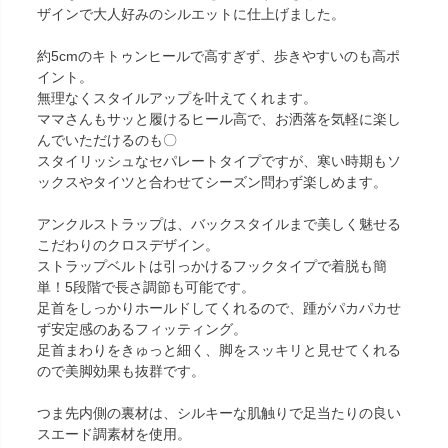
ザインで大人好みのシルエットに仕上げました。
約5cmのキトゥンヒールで高すぎず、歩きやすいのも高ポ
イント。
無理なくスタイルアップを叶えてくれます。
ママさんもサッと履けるヒール高で、お洒落を気軽に楽し
んでいただけるのも〇
スタイリッシュなセパレートタイプですが、寒い時期もソ
ックスやタイツと合わせてシーズン問わず楽しめます。
アンクルストラップは、バックスタイルまで美しく魅せる
こだわりのクロスデザイン。
ストラップベルトは引っかけるフックタイプで着脱も簡
単！5段階で長さ調節も可能です。
足首をしっかりホールドしてくれるので、踵がパカパカせ
ず安定感のあるフィッティング。
足首まわりをきゅっと細く、脚をスッキリと見せてくれる
ので美脚効果も抜群です。
つま先内側の裏材は、シルキーな肌触りで足当たりの良い
スエード調素材を使用。